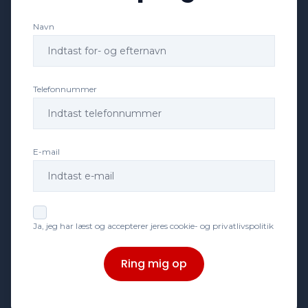
Navn
Isofix
Kørecomputer
Telefonnummer
Læderrat
E-mail
Musikstreaming via bluetooth
Navigation
Ja, jeg har læst og accepterer jeres cookie- og privatlivspolitik
Parkeringssensor bagved
Ring mig op
Parkeringssensor foran