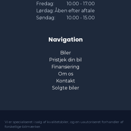
Fredag:
10.00 - 17.00
Lørdag:
Åben efter aftale
Søndag:
10.00 - 15.00
Navigation
Biler
Pristjek din bil
Finansiering
Om os
Kontakt
Solgte biler
Vi er specialiseret i salg af kvalitetsbiler, og en uautoriseret forhandler af
forskellige bilmærker.