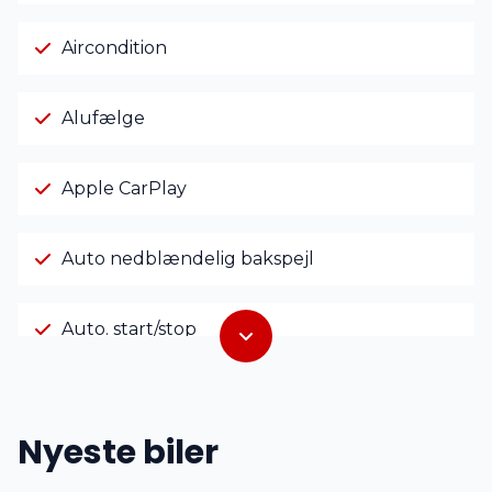
Aircondition
Alufælge
Apple CarPlay
Auto nedblændelig bakspejl
Auto. start/stop
Automatgear
Nyeste biler
Automatisk lys