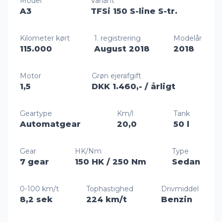
Model
Variant
A3
TFSi 150 S-line S-tr.
Kilometer kørt
1. registrering
Modelår
115.000
August 2018
2018
Motor
Grøn ejerafgift
1,5
DKK 1.460,-
/ årligt
Geartype
Km/l
Tank
Automatgear
20,0
50 l
Gear
HK/Nm
Type
7 gear
150 HK
/ 250 Nm
Sedan
0-100 km/t
Tophastighed
Drivmiddel
8,2 sek
224 km/t
Benzin