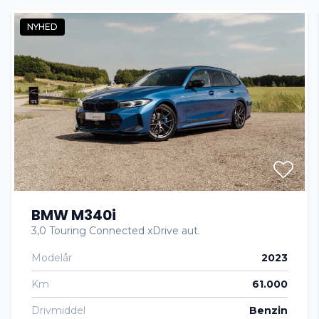
NYHED
Automatisk nødbremse
AUX tilslutning
CD afspiller
Delvis lædersæder
BMW M340i
Digitalt cockpit
3,0 Touring Connected xDrive aut.
Modelår
2023
Dual zone klimaanlæg
Km
61.000
Dæktryksystem
Drivmiddel
Benzin