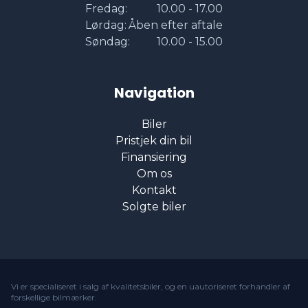
Fredag:
10.00 - 17.00
Lørdag:
Åben efter aftale
Søndag:
10.00 - 15.00
Navigation
Biler
Pristjek din bil
Finansiering
Om os
Kontakt
Solgte biler
Vi er specialiseret i salg af kvalitetsbiler, og en uautoriseret forhandler af
forskellige bilmærker.