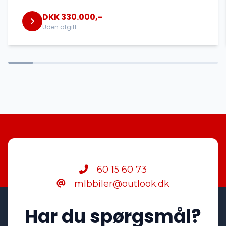
DKK 330.000,-
Uden afgift
60 15 60 73
mlbbiler@outlook.dk
Har du spørgsmål?