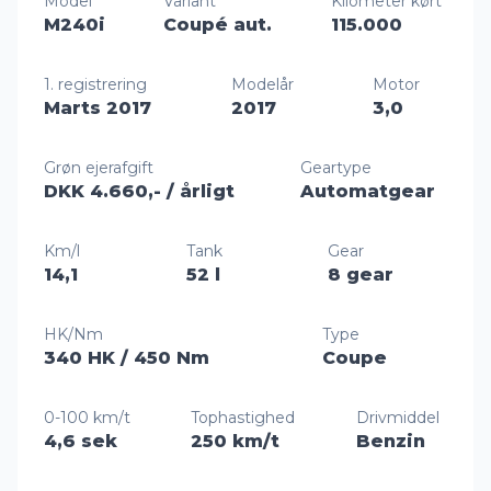
Model
Variant
Kilometer kørt
M240i
Coupé aut.
115.000
1. registrering
Modelår
Motor
Marts 2017
2017
3,0
Grøn ejerafgift
Geartype
DKK 4.660,-
/ årligt
Automatgear
Km/l
Tank
Gear
14,1
52 l
8 gear
HK/Nm
Type
340 HK
/ 450 Nm
Coupe
0-100 km/t
Tophastighed
Drivmiddel
4,6 sek
250 km/t
Benzin