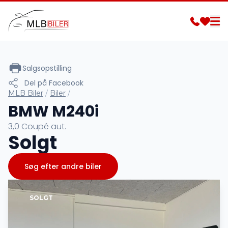
Salgsopstilling
Del på Facebook
MLB Biler
/
Biler
/
BMW M240i
3,0 Coupé aut.
Solgt
Søg efter andre biler
SOLGT