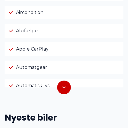
Aircondition
Alufælge
Apple CarPlay
Automatgear
Automatisk lys
CD afspiller
Nyeste biler
Dual zone klimaanlæg