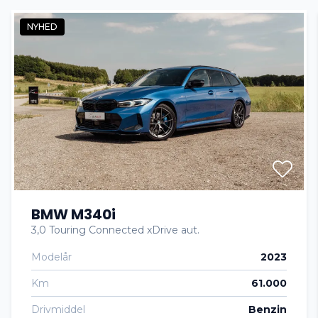
NYHED
El-spejle
Fartpilot
Isofix
Kørecomputer
BMW M340i
Tonede ruder
3,0 Touring Connected xDrive aut.
Modelår
2023
Km
61.000
Drivmiddel
Benzin