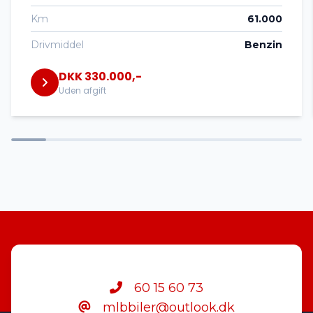
Km
61.000
Isofix
Drivmiddel
Benzin
DKK 330.000,-
Kørecomputer
Uden afgift
Læderrat
Navigation
Nøglefri betjening
Parkeringssensor bagved
60 15 60 73
mlbbiler@outlook.dk
Parkeringssensor foran