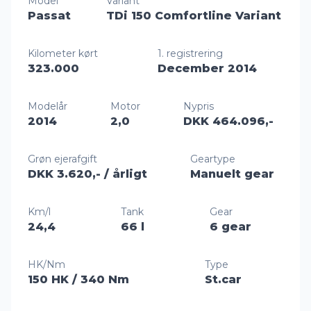
Model
Variant
Passat
TDi 150 Comfortline Variant
Kilometer kørt
1. registrering
323.000
December 2014
Modelår
Motor
Nypris
2014
2,0
DKK 464.096,-
Grøn ejerafgift
Geartype
DKK 3.620,-
/ årligt
Manuelt gear
Km/l
Tank
Gear
24,4
66 l
6 gear
HK/Nm
Type
150 HK
/ 340 Nm
St.car