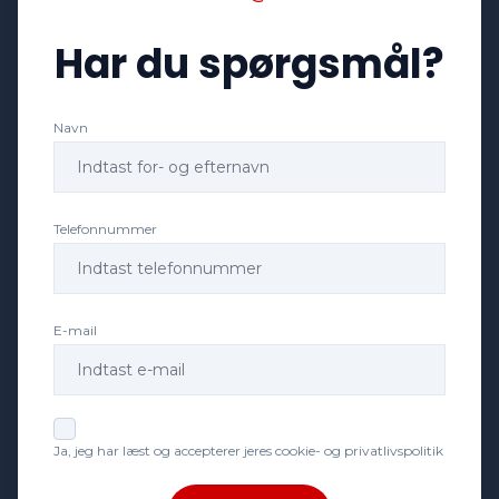
Har du spørgsmål?
Service OK
Navn
Servostyring
Stofsæder
Telefonnummer
Sædevarme
E-mail
Tonede ruder
Tågelygter
Ja, jeg har læst og accepterer jeres cookie- og privatlivspolitik