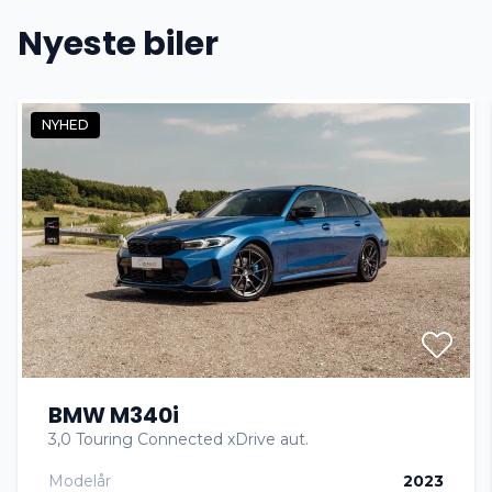
Nyeste biler
Dual zone klimaanlæg
NYHED
El-indstillelige forsæder
El-ruder
Fartpilot
Fjernbetjent centrallås
BMW M340i
Højdejusterbare forsæder
3,0 Touring Connected xDrive aut.
Modelår
2023
Infocenter