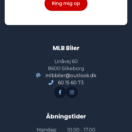
Ring mig op
MLB Biler
Linåvej 60
8600 Silkeborg
mlbbiler@outlook.dk
60 15 60 73
Åbningstider
Mandag:
10.00 - 17.00